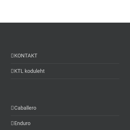
KONTAKT
KTL koduleht
Caballero
Enduro