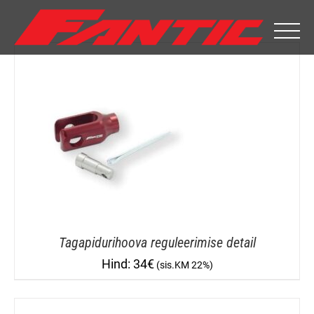
Skip
to
content
Tagapidurihoova reguleerimise detail
34
€