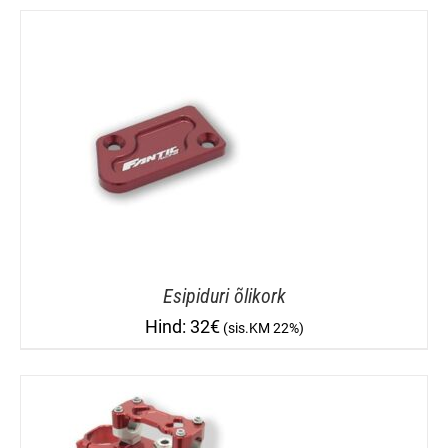
Esipiduri õlikork
32
€