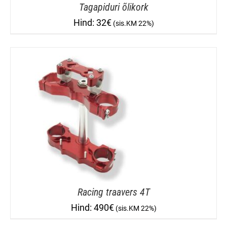
Tagapiduri õlikork
32
€
Racing traavers 4T
490
€