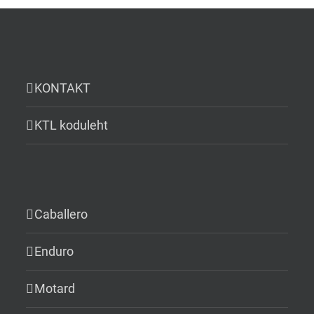
KONTAKT
KTL koduleht
Caballero
Enduro
Motard