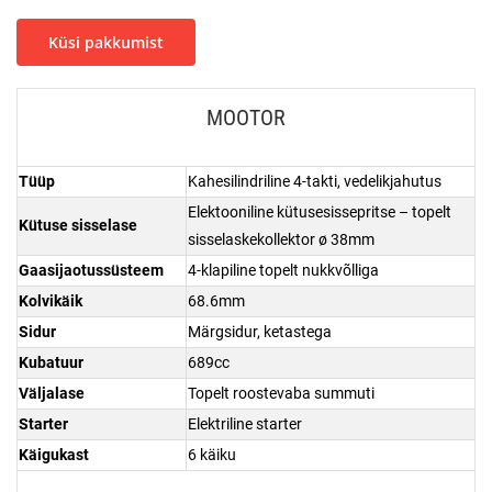
Küsi pakkumist
MOOTOR
Tüüp
Kahesilindriline 4-takti, vedelikjahutus
Elektooniline kütusesissepritse – topelt
Kütuse sisselase
sisselaskekollektor ø 38mm
Gaasijaotussüsteem
4-klapiline topelt nukkvõlliga
Kolvikäik
68.6mm
Sidur
Märgsidur, ketastega
Kubatuur
689cc
Väljalase
Topelt roostevaba summuti
Starter
Elektriline starter
Käigukast
6 käiku