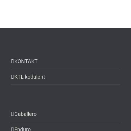
KONTAKT
KTL koduleht
Caballero
Enduro