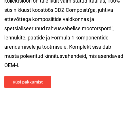
kollektsioon on täielikult valmistatud Itaalias, 100%
süsinikkiust koostöös CDZ Compositi’ga, juhtiva
ettevõttega komposiitide valdkonnas ja
spetsialiseerunud rahvusvahelise mootorspordi,
lennukite, paatide ja Formula 1 komponentide
arendamisele ja tootmisele. Komplekt sisaldab
musta poleeritud kinnitusvahendeid, mis asendavad
OEM-i.
Küsi pakkumist