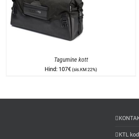
Tagumine kott
107
€
KONTA
KTL kod