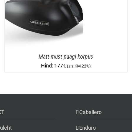
Matt-must paagi korpus
177
€
KT
Caballero
uleht
Enduro