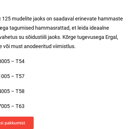
c 125 mudelite jaoks on saadaval erinevate hammaste
ega tagumised hammasrattad, et leida ideaalne
vahetus su sõidustiili jaoks. Kõrge tugevusega Ergal,
e või must anodeeritud viimistlus.
8005 – T54
1005 – T57
4005 – T58
7005 – T63
si pakkumist