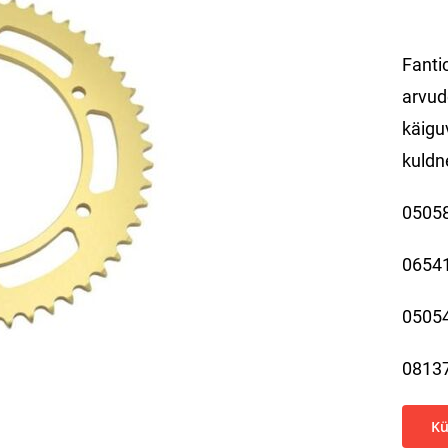
Fanti
arvud
käigu
kuldn
0505
0654
0505
0813
Kü