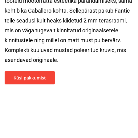
tooteid mootorratta esteetika parandamiseks, sama
kehtib ka Caballero kohta. Sellepärast pakub Fantic
teile seaduslikult heaks kiidetud 2 mm terasraami,
mis on väga tugevalt kinnitatud originaalsetele
kinnitustele ning millel on matt must pulbervärv.
Komplekti kuuluvad mustad poleeritud kruvid, mis
asendavad originaale.
Küsi pakkumist