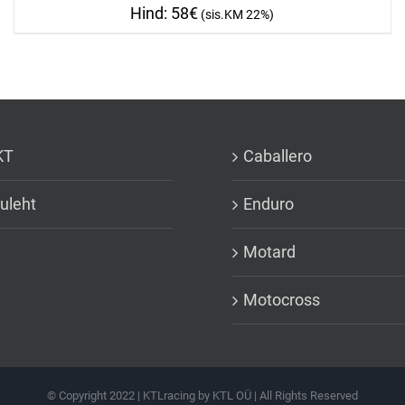
58
€
KT
Caballero
uleht
Enduro
Motard
Motocross
© Copyright 2022 | KTLracing by KTL OÜ | All Rights Reserved