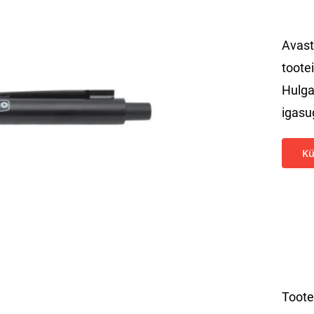
Avast
tootei
Hulga
igasu
Kü
Toot