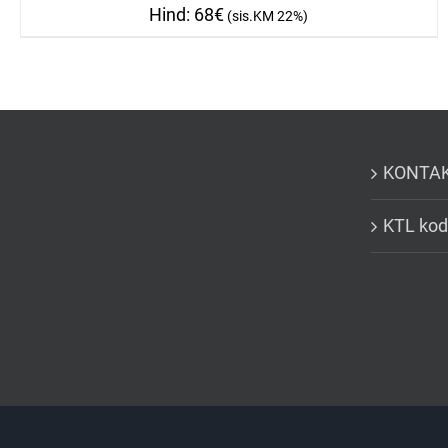
68
€
KONTA
KTL kod