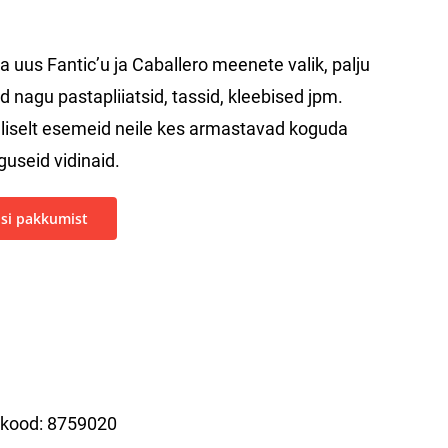
a uus Fantic’u ja Caballero meenete valik, palju
d nagu pastapliiatsid, tassid, kleebised jpm.
liselt esemeid neile kes armastavad koguda
guseid vidinaid.
si pakkumist
ekood:
8759020