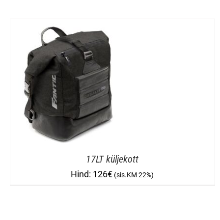
17LT küljekott
126
€