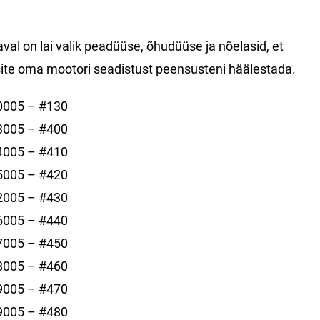
val on lai valik peadüüse, õhudüüse ja nõelasid, et
ite oma mootori seadistust peensusteni häälestada.
0005 – #130
3005 – #400
4005 – #410
5005 – #420
2005 – #430
6005 – #440
7005 – #450
8005 – #460
9005 – #470
9005 – #480