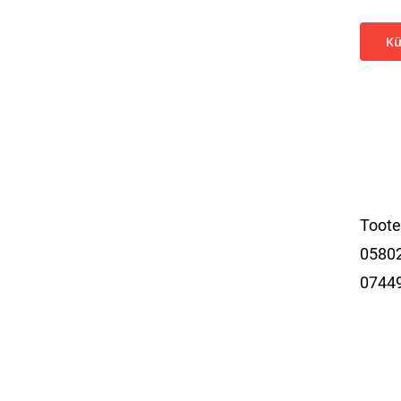
Kü
Toot
05802
0744