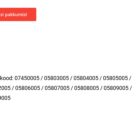
si pakkumist
ekood:
07450005 / 05803005 / 05804005 / 05805005 /
005 / 05806005 / 05807005 / 05808005 / 05809005 /
9005