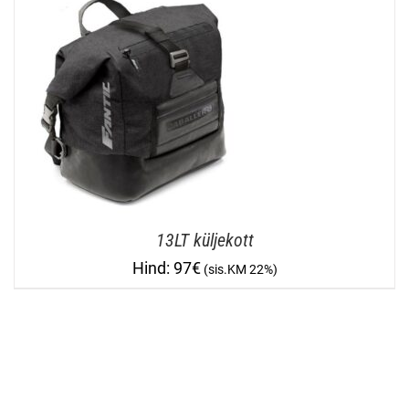
13LT küljekott
97
€