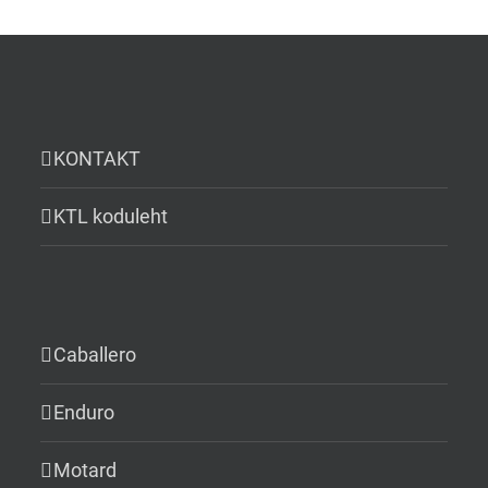
KONTAKT
KTL koduleht
Caballero
Enduro
Motard