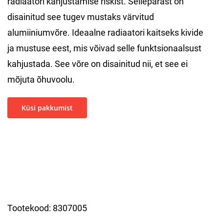
radiaatori kahjustamise riskist. Sellepärast on
disainitud see tugev mustaks värvitud
alumiiniumvõre. Ideaalne radiaatori kaitseks kivide
ja mustuse eest, mis võivad selle funktsionaalsust
kahjustada. See võre on disainitud nii, et see ei
mõjuta õhuvoolu.
Küsi pakkumist
Tootekood:
8307005