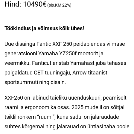
10490
€
Töökindlus ja võimsus kõik ühes!
Uue disainga Fantic XXF 250 peidab endas viimase
generatsiooni Yamaha YZ250f mootorit ja
veermikku. Fanticut eristab Yamahast juba tehases
paigaldatud GET tuuningaju, Arrow titaanist
sportsummuti ning disain.
XXF250 on läbinud täieliku uuenduskuuri, peamiselt
raami ja ergonoomika osas. 2025 mudelil on sõitjal
tsiklil rohkem “ruumi”, kuna sadul on jalaraudade
suhtes kõrgemal ning jalarauad on ühtlasi taha poole