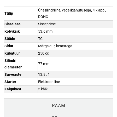
Ühesilindriline, vedelikjahutusega, 4 klappi,
Tüüp
DOHC
Sisselase
Sissepritse
Kolvikäik
53.6 mm
Süüde
TCI
Sidur
Märgsidur, ketastega
Kubatuur
250 cc
Silindri
77 mm
diameeter
Surveaste
13.8 : 1
Starter
Elektrooniline
Käigukast
5 käiku
RAAM