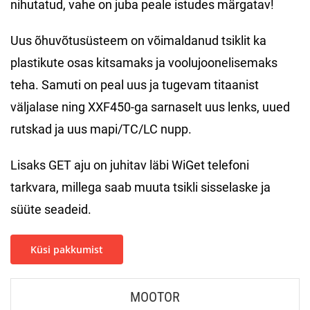
nihutatud, vahe on juba peale istudes märgatav!
Uus õhuvõtusüsteem on võimaldanud tsiklit ka
plastikute osas kitsamaks ja voolujoonelisemaks
teha. Samuti on peal uus ja tugevam titaanist
väljalase ning XXF450-ga sarnaselt uus lenks, uued
rutskad ja uus mapi/TC/LC nupp.
Lisaks GET aju on juhitav läbi WiGet telefoni
tarkvara, millega saab muuta tsikli sisselaske ja
süüte seadeid.
Küsi pakkumist
MOOTOR