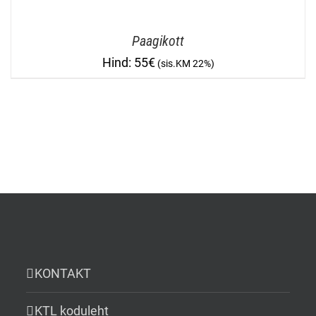
Paagikott
55
€
KONTAKT
KTL koduleht