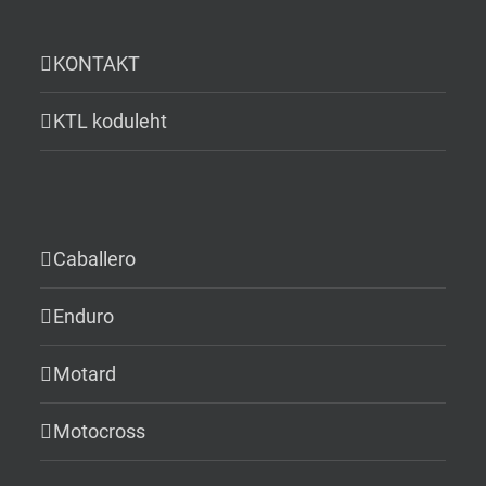
KONTAKT
KTL koduleht
Caballero
Enduro
Motard
Motocross